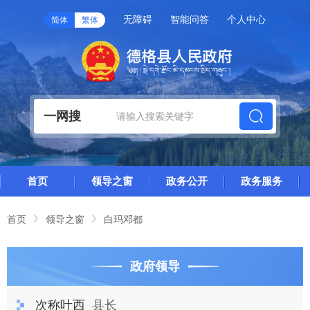
无障碍
智能问答
个人中心
简体
繁体
一网搜
首页
领导之窗
政务公开
政务服务
首页
领导之窗
白玛邓都
政府领导
次称叶西
县长