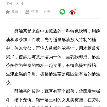
字号：
大
中
小
收藏
打印
分享：
酥油茶是来自中国藏族的一种特色饮料，用酥
油和浓茶加工而成。先将适量酥油放入特制的桶
中，佐以食盐，再注入熬煮的浓茶汁，用木柄反复
捣拌，使酥油与茶汁溶为一体，呈乳状即成。酥油
茶多作为主食的糌粑一起食用，有御寒提神醒脑、
生津止渴的作用。德格酥油茶是藏区最有名的酥油
茶。
酥油茶的传说：藏区有两个部落，曾因发生械
斗，结下冤仇。辖部落土司的女儿美梅措、在劳动