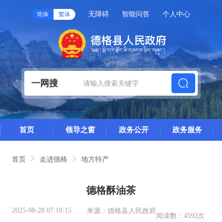
无障碍
智能问答
个人中心
简体
繁体
一网搜
首页
领导之窗
政务公开
政务服务
首页
走进德格
地方特产
德格酥油茶
2025-08-28 07:18:15
来源：
德格县人民政府
阅读数：
4592次