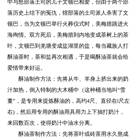
中与怒部落土司的儿子文顿巴相爱，但由于两个部
落历史上结下的冤仇，辖部落的土司派人杀害了文
顿巴，当为文顿巴举行火葬仪式时，美梅措跳进火
海殉情。双方死后，美梅措到内地变成茶树上的茶
叶，文顿巴到羌塘变成盐湖里的盐，每当藏族人打
酥油茶时，茶和盐再次相遇，于是喝酥油茶就会给
爱情带来好运。
酥油制作方法：先将从牛、羊身上挤出来的奶
汁加热，倒入特制的大木桶中（这种桶当地叫“雪
董”，是专用来提炼酥油的，高约4尺、直径在l尺左
右)，然后用专用的酥油用具用力上下抽打奶汁，
来回数百次，使得奶汁中油水分离。
酥油茶制作方法：先将茶叶或砖茶用水久熬成