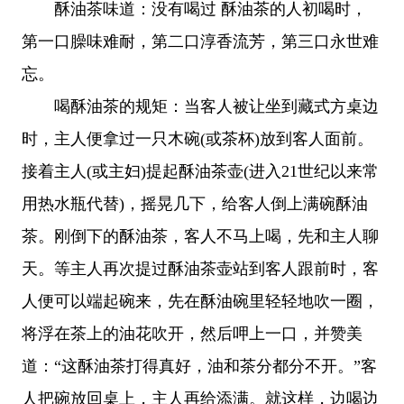
酥油茶味道：没有喝过 酥油茶的人初喝时，
第一口臊味难耐，第二口淳香流芳，第三口永世难
忘。
喝酥油茶的规矩：当客人被让坐到藏式方桌边
时，主人便拿过一只木碗(或茶杯)放到客人面前。
接着主人(或主妇)提起酥油茶壶(进入21世纪以来常
用热水瓶代替)，摇晃几下，给客人倒上满碗酥油
茶。刚倒下的酥油茶，客人不马上喝，先和主人聊
天。等主人再次提过酥油茶壶站到客人跟前时，客
人便可以端起碗来，先在酥油碗里轻轻地吹一圈，
将浮在茶上的油花吹开，然后呷上一口，并赞美
道：“这酥油茶打得真好，油和茶分都分不开。”客
人把碗放回桌上，主人再给添满。就这样，边喝边