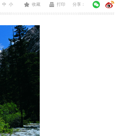
中
小
收藏
打印
分享：