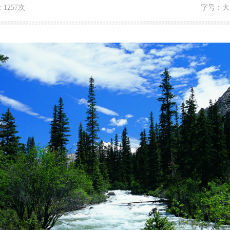
：
1257次
字号：
大