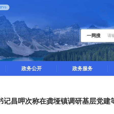
PV6
一网搜
政务公开
政务服务
书记昌呷次称在龚垭镇调研基层党建