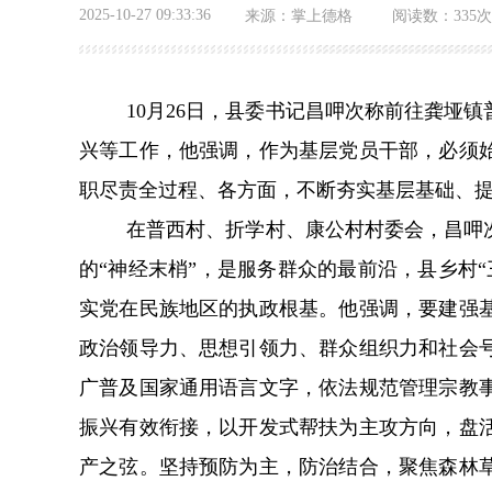
2025-10-27 09:33:36
来源：
掌上德格
阅读数：
335次
10
月
26
日，县委书记昌呷次称前往龚垭镇
兴等工作，他强调，作为基层党员干部，必须
职尽责全过程、各方面，不断夯实基层基础、
在普西村、折学村、康公村村委会，昌呷
的
“
神经末梢
”
，是服务群众的最前沿，县乡村
“
实党在民族地区的执政根基。他强调，要建强
政治领导力、思想引领力、群众组织力和社会
广普及国家通用语言文字，依法规范管理宗教
振兴有效衔接，以开发式帮扶为主攻方向，盘
产之弦。坚持预防为主，防治结合，聚焦森林