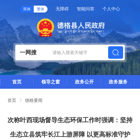
无障碍
智能问答
个人中心
简体
繁体
一网搜
首页
领导之窗
政务公开
政务服务
首页
德格要闻
次称叶西现场督导生态环保工作时强调：坚持
生态立县筑牢长江上游屏障 以更高标准守护