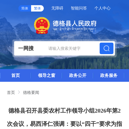
无障碍
智能问答
个人中心
简体
繁体
一网搜
首页
领导之窗
政务公开
政务服务
首页
德格要闻
德格县召开县委农村工作领导小组2026年第2
次会议，易西泽仁强调：要以“四干”要求为指