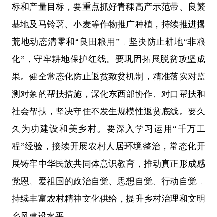
标和产量目标，要重点抓好青稞高产示范带、良繁
基地及马铃薯、小麦等作物推广种植，持续推进撂
荒地动态清零和
“
良田粮用
”
，坚决防止耕地
“
非粮
化
”
，守牢耕地保护红线。要巩固拓展脱贫攻坚成
果。健全常态化防止返贫致贫机制，精准落实对监
测对象的帮扶措施，深化东西部协作、对口帮扶和
社会帮扶，坚决守住不发生规模性返贫底线。要久
久为功建设和美乡村。要深入学习运用
“
千万工
程
”
经验，接续开展农村人居环境整治，常态化开
展铸牢中华民族共同体意识教育，推动真正形成感
党恩、爱祖国的政治自觉、思想自觉、行动自觉，
持续丰富农村精神文化供给，提升乡村治理和文明
乡风建设水平。