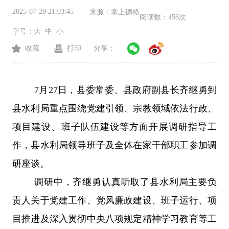
2025-07-29 21:03:45
来源：
掌上德格
阅读数：
456次
字号：
大
中
小
收藏
打印
分享：
7
月
27
日，县委常委、县政府
副县长齐继勇到
县水利局重点围绕党建引领、宗教领域依法行政、
项目建设、班子队伍建设等方面开展调研指导工
作，县水利局领导班子及全体在家干部职工参加调
研座谈。
调研中，齐继勇认真听取了县水利局主要负
责人关于党建工作、党风廉政建设、班子运行、项
目推进及深入贯彻中央八项规定精神学习教育等工