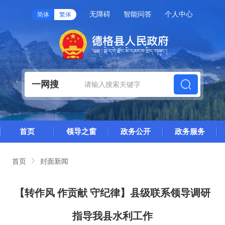
无障碍
智能问答
个人中心
简体
繁体
一网搜
首页
领导之窗
政务公开
政务服务
首页
封面新闻
【转作风 作贡献 守纪律】县级联系领导调研
指导我县水利工作