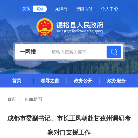
无障碍
智能问答
个人中心
简体
繁体
一网搜
首页
领导之窗
政务公开
政务服务
首页
封面新闻
成都市委副书记、市长王凤朝赴甘孜州调研考
察对口支援工作