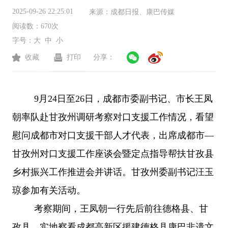
2025-09-26 22:25:01
来源：
成都日报、康巴传媒
阅读数：
670次
字号：
大
中
小
收藏
打印
分享：
9月24日至26日，成都市委副书记、市长王凤
朝率队赴甘孜州调研考察对口支援工作情况，看望
慰问成都市对口支援干部人才代表，出席成都市—
甘孜州对口支援工作座谈会暨定点指导帮扶甘孜县
乡村振兴工作推进会并讲话。甘孜州委副书记汪玉
琼参加有关活动。
考察期间，王凤朝一行先后前往德格县、甘
孜县，实地察看成都高新区援建德格县康巴非遗文