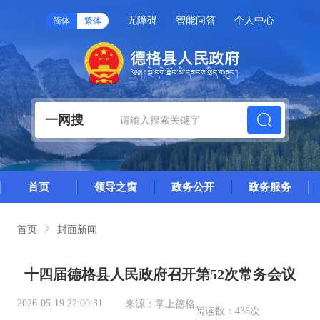
无障碍
智能问答
个人中心
简体
繁体
一网搜
首页
领导之窗
政务公开
政务服务
首页
封面新闻
十四届德格县人民政府召开第52次常务会议
2026-05-19 22:00:31
来源：
掌上德格
阅读数：
436次