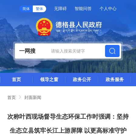
无障碍
智能问答
个人中心
简体
繁体
一网搜
首页
领导之窗
政务公开
政务服务
首页
封面新闻
次称叶西现场督导生态环保工作时强调：坚持
生态立县筑牢长江上游屏障 以更高标准守护