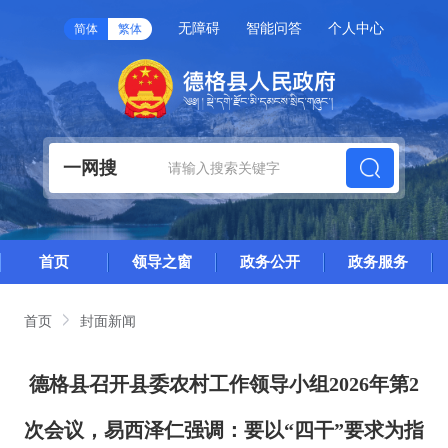
无障碍
智能问答
个人中心
简体
繁体
一网搜
首页
领导之窗
政务公开
政务服务
首页
封面新闻
德格县召开县委农村工作领导小组2026年第2
次会议，易西泽仁强调：要以“四干”要求为指