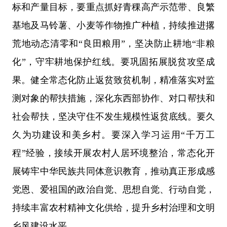
标和产量目标，要重点抓好青稞高产示范带、良繁
基地及马铃薯、小麦等作物推广种植，持续推进撂
荒地动态清零和
“
良田粮用
”
，坚决防止耕地
“
非粮
化
”
，守牢耕地保护红线。要巩固拓展脱贫攻坚成
果。健全常态化防止返贫致贫机制，精准落实对监
测对象的帮扶措施，深化东西部协作、对口帮扶和
社会帮扶，坚决守住不发生规模性返贫底线。要久
久为功建设和美乡村。要深入学习运用
“
千万工
程
”
经验，接续开展农村人居环境整治，常态化开
展铸牢中华民族共同体意识教育，推动真正形成感
党恩、爱祖国的政治自觉、思想自觉、行动自觉，
持续丰富农村精神文化供给，提升乡村治理和文明
乡风建设水平。