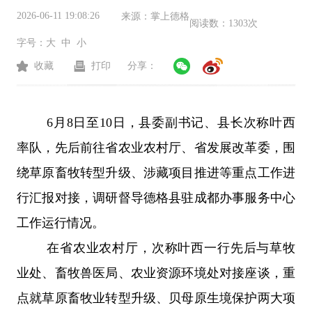
2026-06-11 19:08:26
来源：
掌上德格
阅读数：
1303次
字号：
大
中
小
收藏
打印
分享：
6
月
8
日至
10
日，县委副书记、县长次称叶西
率队，先后前往省农业农村厅、省发展改革委，围
绕草原畜牧转型升级、涉藏项目推进等重点工作进
行汇报对接，调研督导德格县驻成都办事服务中心
工作运行情况。
在省农业农村厅，次称叶西一行先后与草牧
业处、畜牧兽医局、农业资源环境处对接座谈，重
点就草原畜牧业转型升级、贝母原生境保护两大项