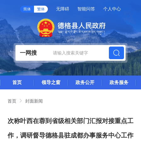
无障碍
智能问答
个人中心
简体
繁体
一网搜
首页
领导之窗
政务公开
政务服务
首页
封面新闻
次称叶西在蓉到省级相关部门汇报对接重点工
作，调研督导德格县驻成都办事服务中心工作