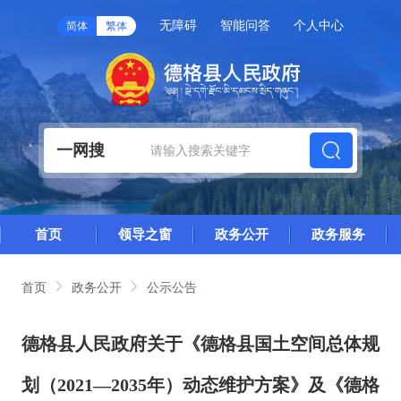
无障碍
智能问答
个人中心
简体
繁体
一网搜
首页
领导之窗
政务公开
政务服务
首页
政务公开
公示公告
德格县人民政府关于《德格县国土空间总体规
划（2021—2035年）动态维护方案》及《德格