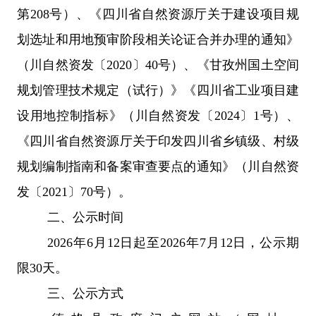
第
208
号）、《四川省自然资源厅关于建设项目规
划选址和用地预审阶段相关论证合并办理的通知》
（川自然资发〔
2020
〕
40
号）、《甘孜州国土空间
规划管理技术规定（试行）
》《
四川省工业项目建
设用地控制指标》（川自然资发〔
2024
〕
1
号）、
《四川省自然资源厅关于印发四川省乡镇级、村级
规划编制指南和备案审查要点的通知》（川自然资
发〔
2021
〕
70
号）。
二、公示时间
2026
年
6
月
12
日起至
2026
年
7
月
12
日，公示期
限
30
天。
三、
公示方式