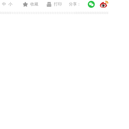
中
小
收藏
打印
分享：