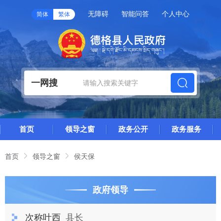
无障碍
智能问答
个人中心
简体
繁体
一网搜
首页
领导之窗
政务公开
政务服务
首页
领导之窗
侯天保
政府领导
次称叶西
县长