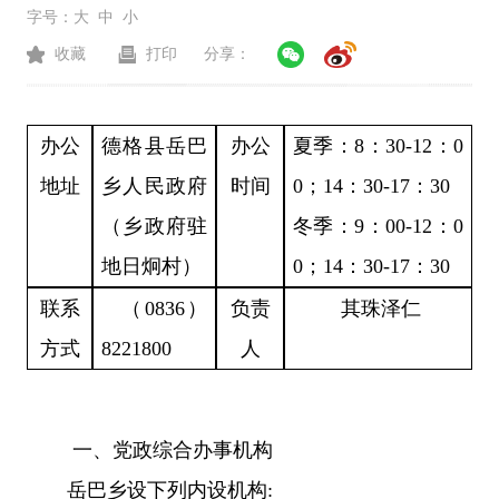
字号：
大
中
小
收藏
打印
分享：
办公
德格县
岳巴
办公
夏季：
8：30-12：0
地址
乡
人民政府
时间
0；
14：30-17：30
（
乡
政府驻
冬季：
9：00-12：0
地
日炯
村）
0；14：30-17：30
联系
（
0836）
负责
其珠泽仁
方式
8221800
人
一、党政综合办事机构
岳巴乡设下列内设机构: