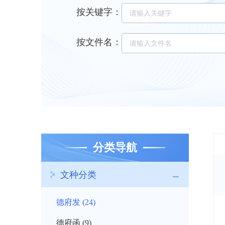
按关键字
：
按文件名
：
分类导航
文种分类
德府发 (24)
德府函 (9)