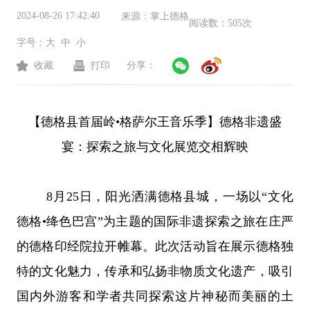
2024-08-26 17:42:40
来源：
掌上德格
阅读数：
505次
字号：
大
中
小
收藏
打印
分享：
【德格县首届岭•格萨尔王音乐季】德格非遗盛
宴：探索之旅与文化展览交相辉映
8
月
25
日，阳光洒满德格县城，一场以“文化
德格•绛色巴宫”为主题的国际非遗探索之旅在庄严
的德格印经院拉开帷幕。此次活动旨在展示德格独
特的文化魅力，传承和弘扬非物质文化遗产，吸引
国内外游客和学者共同探索这片神秘而美丽的土