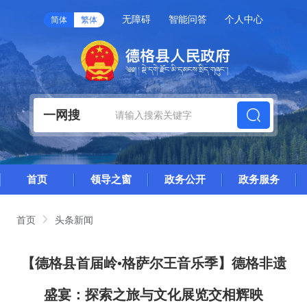
无障碍
智能问答
个人中心
简体
繁体
一网搜
首页
领导之窗
政务公开
政务服务
首页
头条新闻
【德格县首届岭•格萨尔王音乐季】德格非遗
盛宴：探索之旅与文化展览交相辉映