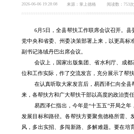
2026-06-06 19:28:08
来源：
掌上德格
阅读数：
753次
6
月
5
日，全县帮扶工作联席会议召开。县
党中央和省委、州委决策部署上来，以更高标
副书记洛绒丹巴出席会议。
会议上，国家出版集团、省水利厅、成都
位和工作实际，作了交流发言，充分展示了帮
在认真听取大家发言后，易西泽仁向全县
来，各帮扶方和广大帮扶干部以高度的政治责
易西泽仁指出，今年是
“
十五五
”
开局之年
发展目标和路径。各帮扶方要聚焦德格所需、
风，多出实招、多闯新路、多解难题。要在培