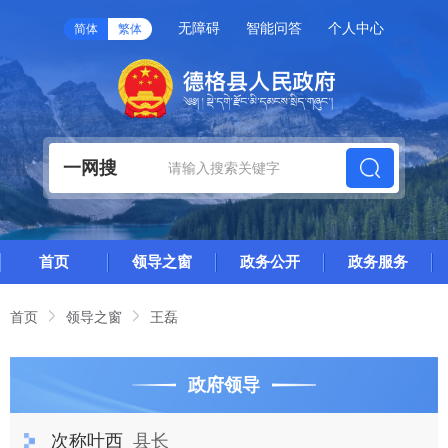
无障碍
智能问答
个人中心
简体
繁体
一网搜
首页
领导之窗
政务公开
政务服务
首页
领导之窗
王磊
政府领导
次称叶西
县长