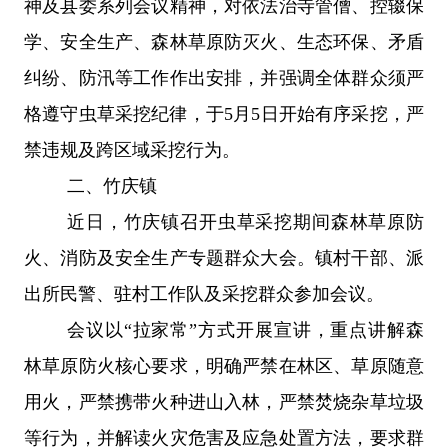
神及县委系列会议精神，对依法治寺管僧、控辍保
学、安全生产、森林草原防灭火、生态环保、矛盾
纠纷、防汛等工作作出安排，并强调全体群众须严
格遵守虫草采挖纪律，于
5
月
5
日开始有序采挖，严
禁违规及跨区域采挖行为。
二、
竹庆镇
近日，竹庆镇召开虫草采挖期间森林草原防
火、消防及安全生产专题群众大会。镇村干部、派
出所民警、驻村工作队及采挖群众参加会议。
会议以
“
拉家常
”
方式开展宣讲，重点讲解森
林草原防火核心要求，明确严禁在林区、草原随意
用火，严禁携带火种进山入林，严禁焚烧杂草垃圾
等行为，并解读火灾危害及应急处置方法，要求群