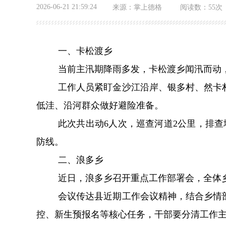
2026-06-21 21:59:24
来源：
掌上德格
阅读数：
55次
一、卡松渡乡
当前主汛期降雨多发，卡松渡乡闻汛而动
工作人员紧盯金沙江沿岸、银多村、然卡
低洼、沿河群众做好避险准备。
此次共出动
6
人次，巡查河道
2
公里，排查
防线。
二、浪多乡
近日，浪多乡召开重点工作部署会，全体
会议传达县近期工作会议精神，结合乡情
控、新生预报名等核心任务，干部要分清工作