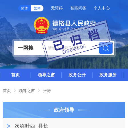
无障碍
智能问答
个人中心
简体
繁体
2026-01-05
一网搜
首页
领导之窗
政务公开
政务服务
首页
领导之窗
张涛
政府领导
次称叶西
县长